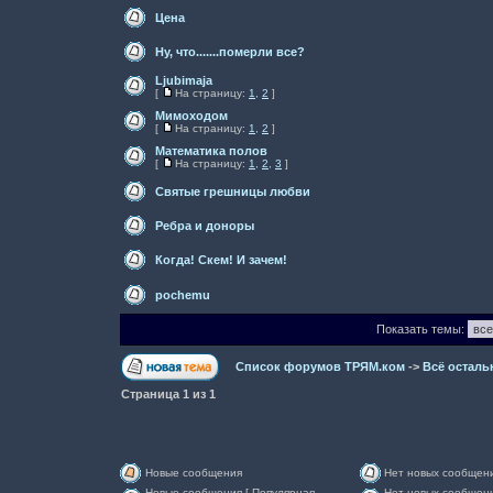
Цена
Ну, что.......померли все?
Ljubimaja
[
На страницу:
1
,
2
]
Мимоходом
[
На страницу:
1
,
2
]
Математика полов
[
На страницу:
1
,
2
,
3
]
Святые грешницы любви
Ребра и доноры
Когда! Скем! И зачем!
pochemu
Показать темы:
Список форумов ТРЯМ.ком
->
Всё осталь
Страница
1
из
1
Новые сообщения
Нет новых сообщен
Новые сообщения [ Популярная
Нет новых сообщени