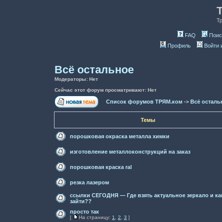
Т
FAQ
Поис
Профиль
Войти 
Всё остальное
Модераторы: Нет
Сейчас этот форум просматривают: Нет
Список форумов ТРЯМ.ком
->
Всё осталь
Темы
порошковая окраска металла химки
изготовление металлоконструкций на заказ
порошковая краска ral
резка лазером
ссылки СЕГОДНЯ — Где взять актуальное зеркало и ка
зайти??
просто так
[
На страницу:
1
,
2
,
3
]