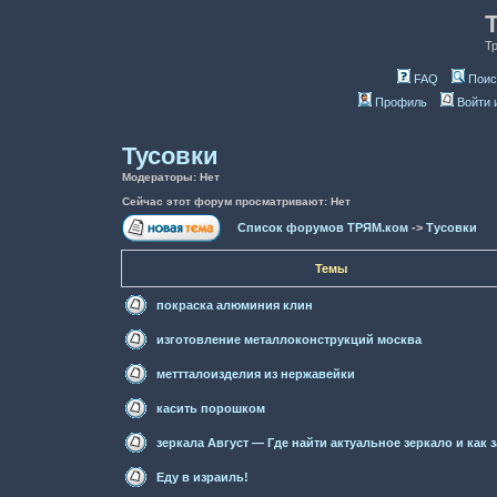
Т
FAQ
Поис
Профиль
Войти 
Тусовки
Модераторы: Нет
Сейчас этот форум просматривают: Нет
Список форумов ТРЯМ.ком
->
Тусовки
Темы
покраска алюминия клин
изготовление металлоконструкций москва
меттталоизделия из нержавейки
касить порошком
зеркала Август — Где найти актуальное зеркало и как 
Еду в израиль!