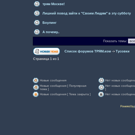
трям Москве!
Лишний повод зайти к "Своим Людям" в эту субботу
Боулинг
А почему..
Показать темы:
Список форумов ТРЯМ.ком
->
Тусовки
Страница
1
из
1
Новые сообщения
Нет новых сообщен
Новые сообщения [ Популярная
Нет новых сообщени
тема ]
]
Новые сообщения [ Тема закрыта ]
Нет новых сообщени
Powered by