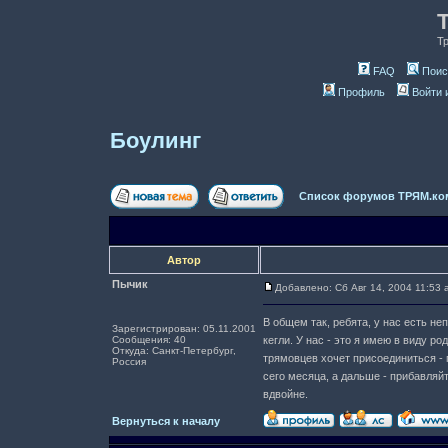
Т
FAQ
Поис
Профиль
Войти 
Боулинг
Список форумов ТРЯМ.ко
Автор
Пычик
Добавлено: Сб Авг 14, 2004 11:53 
В общем так, ребята, у нас есть не
Зарегистрирован: 05.11.2001
Сообщения: 40
кегли. У нас - это я имею в виду р
Откуда: Санкт-Петербург,
трямовцев хочет присоединиться -
Россия
сего месяца, а дальше - прибавляй
вдвойне.
Вернуться к началу