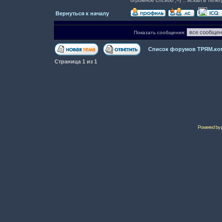
огромное спсибо ;=) .. искал в тел
Вернуться к началу
Показать сообщения:
Список форумов ТРЯМ.ко
Страница
1
из
1
Powered by