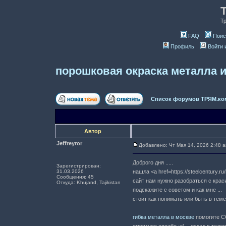
Т
FAQ
Поис
Профиль
Войти 
порошковая окраска металла 
Список форумов ТРЯМ.ко
Автор
Jeffreyror
Добавлено: Чт Мая 14, 2026 2:48 
Доброго дня .....
Зарегистрирован:
31.03.2026
нашла <a href=https://steelcentury.r
Сообщения: 45
сайт нам нужно разобраться с крас
Откуда: Khujand, Tajikistan
подскажите c советом и как мне ...
стоит как понимать или быть в теме.
гибка металла в москве
помогите CC