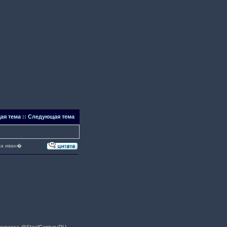
ая тема
::
Следующая тема
ла иван�