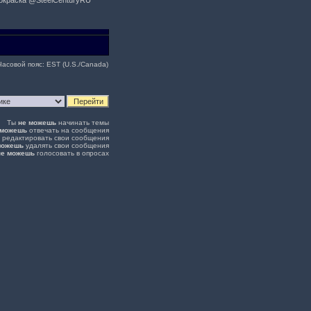
 Покраска @SteelCenturyRU
Часовой пояс: EST (U.S./Canada)
Ты
не можешь
начинать темы
 можешь
отвечать на сообщения
редактировать свои сообщения
можешь
удалять свои сообщения
не можешь
голосовать в опросах