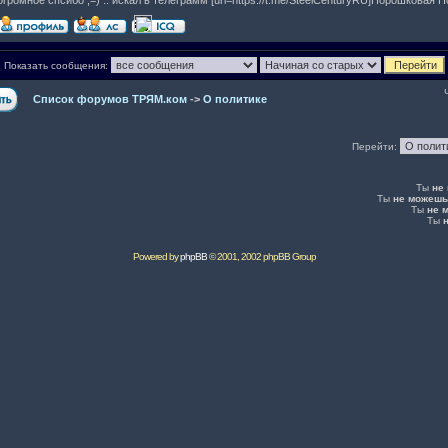
огромное спсибо ;=) .. искал в телеграмм [url=https://t.me/SteelCenturyRU]Порошковая
Показать сообщения:
Список форумов ТРЯМ.ком
->
О политике
Перейти:
Ты
не
Ты
не можешь
Ты
не 
Ты
Powered by
phpBB
© 2001, 2002 phpBB Group