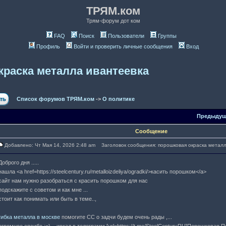
ТРЯМ.ком
Трям-форум дот ком
FAQ
Поиск
Пользователи
Группы
Профиль
Войти и проверить личные сообщения
Вход
краска металла ивантеевка
Список форумов ТРЯМ.ком
->
О политике
Предыдущ
Сообщение
Добавлено: Чт Мая 14, 2026 2:48 am
Заголовок сообщения: порошковая окраска метал
Доброго дня .....
нашла <a href=https://steelcentury.ru/metalloizdeliya/ogradki/>касить порошком</a>
сайт нам нужно разобраться с красить порошком для нас
подскажите c советом и как мне ...
стоит как понимать или быть в теме..,
гибка металла в москве
помогите CC о задчи будем очень рады ,...