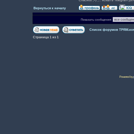
Спасибо ;=) ,... искал в Telegram [
Вернуться к началу
Показать сообщения:
Список форумов ТРЯМ.ко
Страница
1
из
1
Powered by