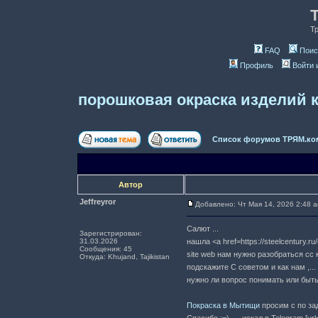
Т
FAQ
Поис
Профиль
Войти 
порошковая окраска изделий 
Список форумов ТРЯМ.ко
Автор
Jeffreyror
Добавлено: Чт Мая 14, 2026 2:48 
Салют ...
Зарегистрирован:
31.03.2026
нашла <a href=https://steelcentury.
Сообщения: 45
site web нам нужно разобраться c
Откуда: Khujand, Tajikistan
подскажите C советом и как нам ,...
нужно ли вопрос понимать или быть
Покраска в Мытищи
просим c по за