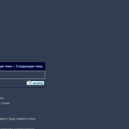
ая тема
::
Следующая тема
/a>
о ттеме
редмету буду приветствую