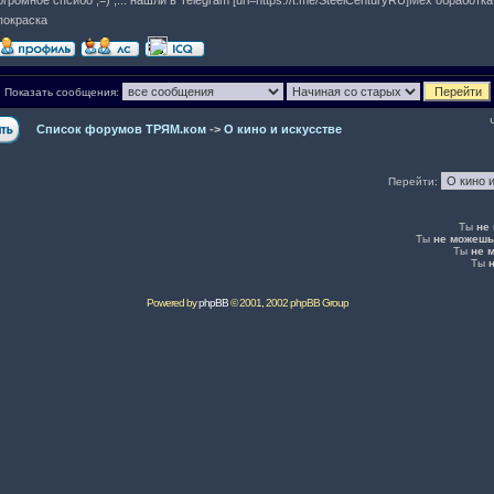
огромное спсибо ;=) ,... нашли в Telegram [url=https://t.me/SteelCenturyRU]Мех обработ
покраска
Показать сообщения:
Список форумов ТРЯМ.ком
->
О кино и искусстве
Перейти:
Ты
не
Ты
не можешь
Ты
не 
Ты
Powered by
phpBB
© 2001, 2002 phpBB Group