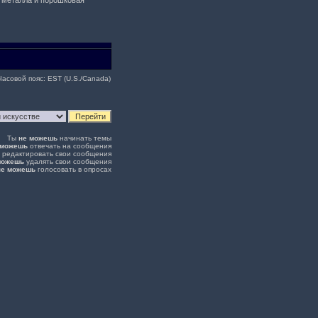
ка металла и порошковая
Часовой пояс: EST (U.S./Canada)
Ты
не можешь
начинать темы
 можешь
отвечать на сообщения
редактировать свои сообщения
можешь
удалять свои сообщения
не можешь
голосовать в опросах