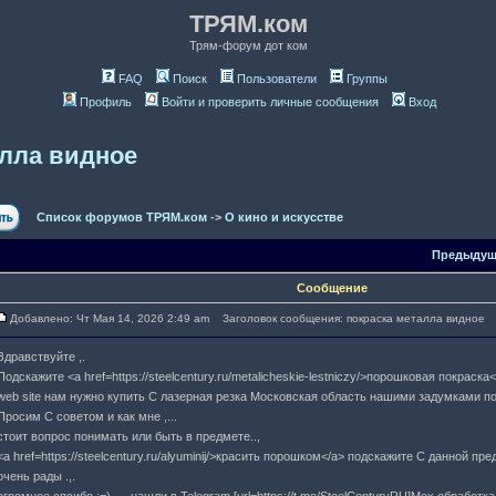
ТРЯМ.ком
Трям-форум дот ком
FAQ
Поиск
Пользователи
Группы
Профиль
Войти и проверить личные сообщения
Вход
алла видное
Список форумов ТРЯМ.ком
->
О кино и искусстве
Предыдущ
Сообщение
Добавлено: Чт Мая 14, 2026 2:49 am
Заголовок сообщения: покраска металла видное
Здравствуйте ,.
Подскажите <a href=https://steelcentury.ru/metalicheskie-lestniczy/>порошковая покраска<
web site нам нужно купить C лазерная резка Московская область нашими задумками п
Просим C советом и как мне ,...
стоит вопрос понимать или быть в предмете..,
<a href=https://steelcentury.ru/alyuminij/>красить порошком</a> подскажите C данной п
очень рады .,.