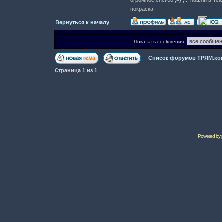
огромное спсибо ;=) ,... нашли в Te
покраска
Вернуться к началу
Показать сообщения:
Список форумов ТРЯМ.ко
Страница
1
из
1
Powered by