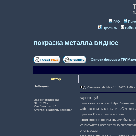
Т
FAQ
Поис
Профиль
Войти 
покраска металла видное
Список форумов ТРЯМ.ко
Автор
Jeffreyror
Добавлено: Чт Мая 14, 2026 2:49 
Здравствуйте ,.
Зарегистрирован:
31.03.2026
Подскажите <a href=https://steelcent
Сообщения: 45
web site нам нужно купить C лазер
Откуда: Khujand, Tajikistan
Просим C советом и как мне ,...
стоит вопрос понимать или быть в п
<a href=https://steelcentury.ru/aly
очень рады .,.