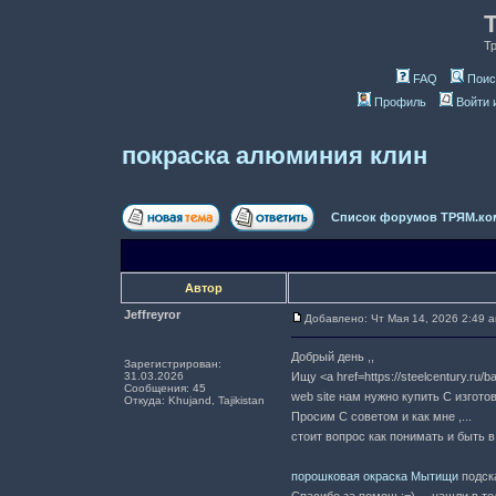
Т
FAQ
Поис
Профиль
Войти 
покраска алюминия клин
Список форумов ТРЯМ.ко
Автор
Jeffreyror
Добавлено: Чт Мая 14, 2026 2:49 
Добрый день ,,
Зарегистрирован:
31.03.2026
Ищу <a href=https://steelcentury.ru
Сообщения: 45
web site нам нужно купить C изгот
Откуда: Khujand, Tajikistan
Просим C советом и как мне ,...
стоит вопрос как понимать и быть в
порошковая окраска Мытищи
подск