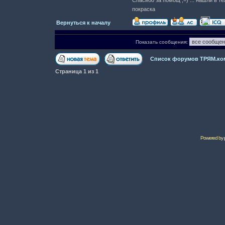
Спасибо за помощ ;=) ... нашли в те
покраска
Вернуться к началу
Показать сообщения:
Список форумов ТРЯМ.ко
Страница
1
из
1
Powered by