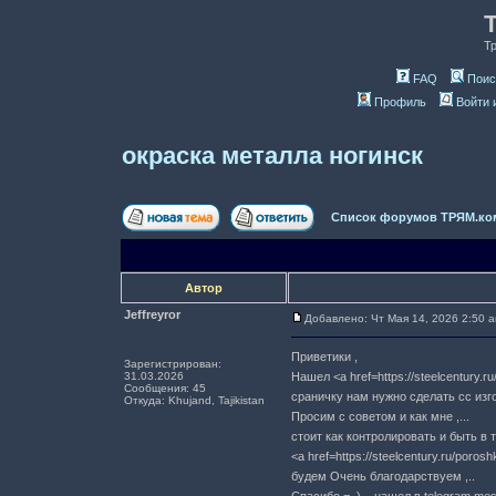
Т
FAQ
Поис
Профиль
Войти 
окраска металла ногинск
Список форумов ТРЯМ.ко
Автор
Jeffreyror
Добавлено: Чт Мая 14, 2026 2:50 
Приветики ,
Зарегистрирован:
31.03.2026
Нашел <a href=https://steelcentury.
Сообщения: 45
сраничку нам нужно сделать cc изг
Откуда: Khujand, Tajikistan
Просим c советом и как мне ,...
стоит как контролировать и быть в т
<a href=https://steelcentury.ru/po
будем Очень благодарствуем ,..