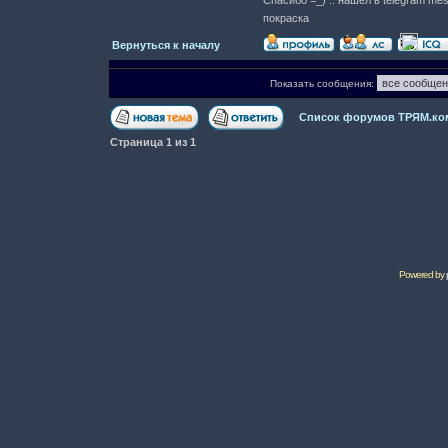
Спасибо =_) .. нашел в telegram me
покраска
Вернуться к началу
Показать сообщения:
Список форумов ТРЯМ.ко
Страница
1
из
1
Powered by