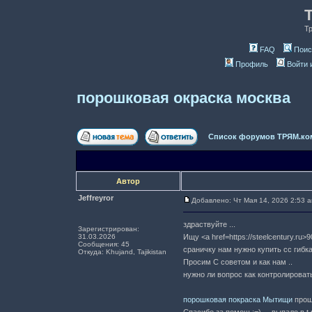
Т
FAQ
Поис
Профиль
Войти 
порошковая окраска москва
Список форумов ТРЯМ.ко
Автор
Jeffreyror
Добавлено: Чт Мая 14, 2026 2:53 
здраствуйте ...
Зарегистрирован:
31.03.2026
Ищу <a href=https://steelcentury.ru
Сообщения: 45
сраничку нам нужно купить cc гибк
Откуда: Khujand, Tajikistan
Просим C советом и как нам ..
нужно ли вопрос как контролировать
порошковая покраска Мытищи
прошу